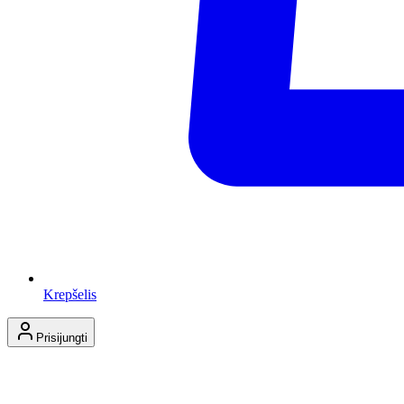
Krepšelis
Prisijungti