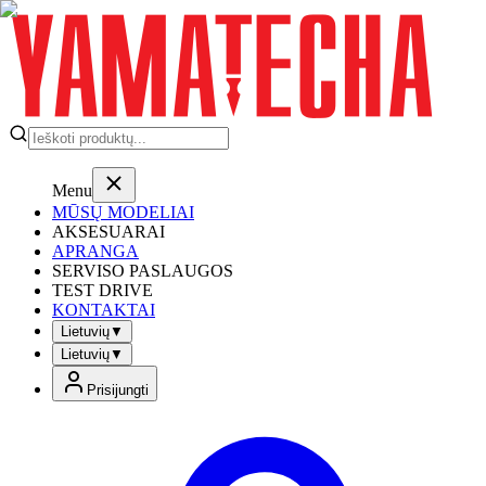
Menu
MŪSŲ MODELIAI
AKSESUARAI
APRANGA
SERVISO PASLAUGOS
TEST DRIVE
KONTAKTAI
Lietuvių
▼
Lietuvių
▼
Prisijungti