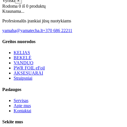
Vyriški
×
Rodoma
0
iš
0
produktų
Kraunama...
Profesionalūs įrankiai jūsų nuotykiams
yamaha@yamatecha.lt
+370 686 22211
Greitos nuorodos
KELIAS
BEKELĖ
VANDUO
PWR FOIL eFoil
AKSESUARAI
Straipsniai
Paslaugos
Servisas
Apie mus
Kontaktai
Sekite mus