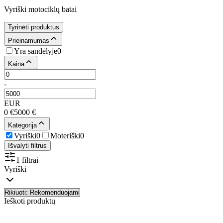
Vyriški motociklų batai
Tyrinėti produktus
Prieinamumas
Yra sandėlyje
0
Kaina
-
EUR
0
€
5000
€
Kategorija
Vyriški
0
Moteriški
0
Išvalyti filtrus
1 filtrai
Vyriški
Ieškoti produktų