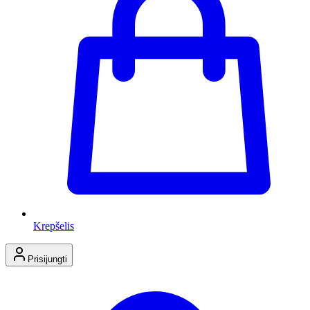
Krepšelis
Prisijungti