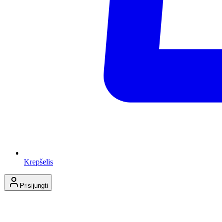
Krepšelis
Prisijungti