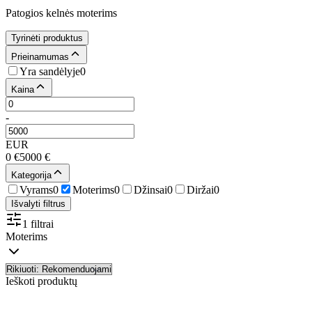
Patogios kelnės moterims
Tyrinėti produktus
Prieinamumas
Yra sandėlyje
0
Kaina
-
EUR
0
€
5000
€
Kategorija
Vyrams
0
Moterims
0
Džinsai
0
Diržai
0
Išvalyti filtrus
1 filtrai
Moterims
Ieškoti produktų