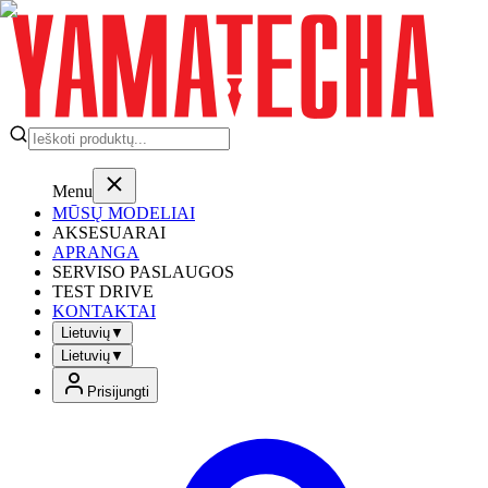
Menu
MŪSŲ MODELIAI
AKSESUARAI
APRANGA
SERVISO PASLAUGOS
TEST DRIVE
KONTAKTAI
Lietuvių
▼
Lietuvių
▼
Prisijungti