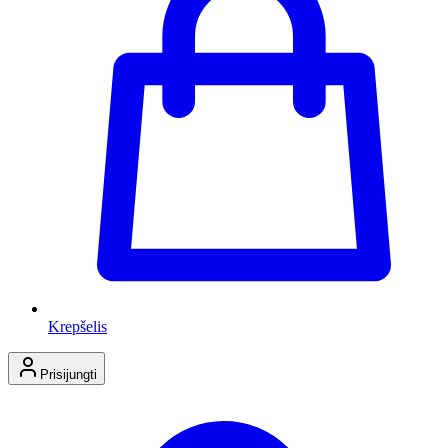
Krepšelis
Prisijungti