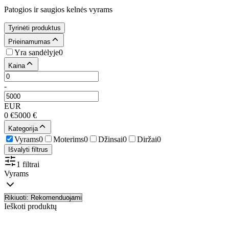
Patogios ir saugios kelnės vyrams
Tyrinėti produktus
Prieinamumas
Yra sandėlyje
0
Kaina
-
EUR
0
€
5000
€
Kategorija
Vyrams
0
Moterims
0
Džinsai
0
Diržai
0
Išvalyti filtrus
1 filtrai
Vyrams
Ieškoti produktų