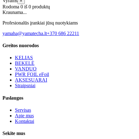
Vyrams
×
Rodoma
0
iš
0
produktų
Kraunama...
Profesionalūs įrankiai jūsų nuotykiams
yamaha@yamatecha.lt
+370 686 22211
Greitos nuorodos
KELIAS
BEKELĖ
VANDUO
PWR FOIL eFoil
AKSESUARAI
Straipsniai
Paslaugos
Servisas
Apie mus
Kontaktai
Sekite mus