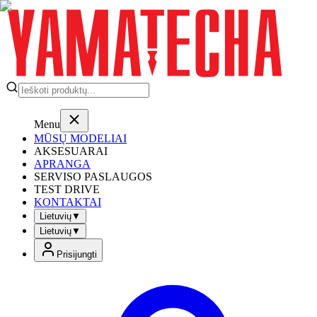
Menu
MŪSŲ MODELIAI
AKSESUARAI
APRANGA
SERVISO PASLAUGOS
TEST DRIVE
KONTAKTAI
Lietuvių
▼
Lietuvių
▼
Prisijungti