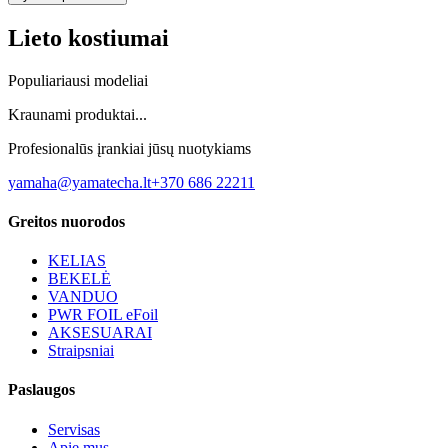
Lieto kostiumai
Populiariausi modeliai
Kraunami produktai...
Profesionalūs įrankiai jūsų nuotykiams
yamaha@yamatecha.lt
+370 686 22211
Greitos nuorodos
KELIAS
BEKELĖ
VANDUO
PWR FOIL eFoil
AKSESUARAI
Straipsniai
Paslaugos
Servisas
Apie mus