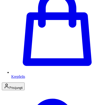
Krepšelis
Prisijungti