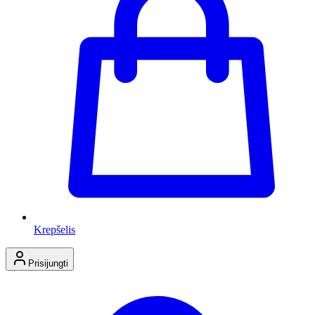
Krepšelis
Prisijungti