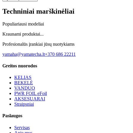
Techniniai marškinėliai
Populiariausi modeliai
Kraunami produktai...
Profesionalūs įrankiai jūsų nuotykiams
yamaha@yamatecha.lt
+370 686 22211
Greitos nuorodos
KELIAS
BEKELĖ
VANDUO
PWR FOIL eFoil
AKSESUARAI
Straipsniai
Paslaugos
Servisas
Apie mus