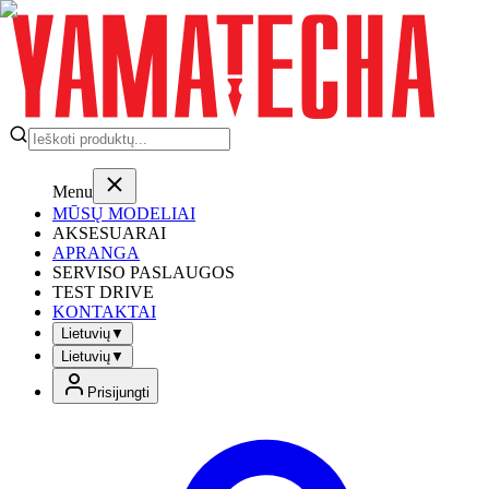
Menu
MŪSŲ MODELIAI
AKSESUARAI
APRANGA
SERVISO PASLAUGOS
TEST DRIVE
KONTAKTAI
Lietuvių
▼
Lietuvių
▼
Prisijungti