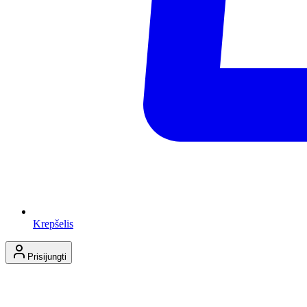
Krepšelis
Prisijungti