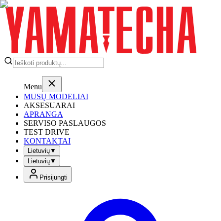
Menu
MŪSŲ MODELIAI
AKSESUARAI
APRANGA
SERVISO PASLAUGOS
TEST DRIVE
KONTAKTAI
Lietuvių
▼
Lietuvių
▼
Prisijungti