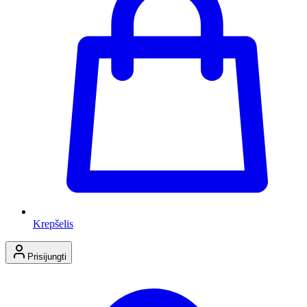
Krepšelis
Prisijungti