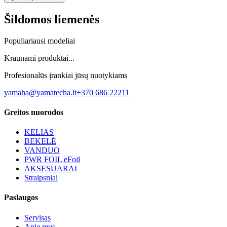
Šildomos liemenės
Populiariausi modeliai
Kraunami produktai...
Profesionalūs įrankiai jūsų nuotykiams
yamaha@yamatecha.lt
+370 686 22211
Greitos nuorodos
KELIAS
BEKELĖ
VANDUO
PWR FOIL eFoil
AKSESUARAI
Straipsniai
Paslaugos
Servisas
Apie mus