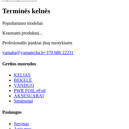
Terminės kelnės
Populiariausi modeliai
Kraunami produktai...
Profesionalūs įrankiai jūsų nuotykiams
yamaha@yamatecha.lt
+370 686 22211
Greitos nuorodos
KELIAS
BEKELĖ
VANDUO
PWR FOIL eFoil
AKSESUARAI
Straipsniai
Paslaugos
Servisas
Apie mus