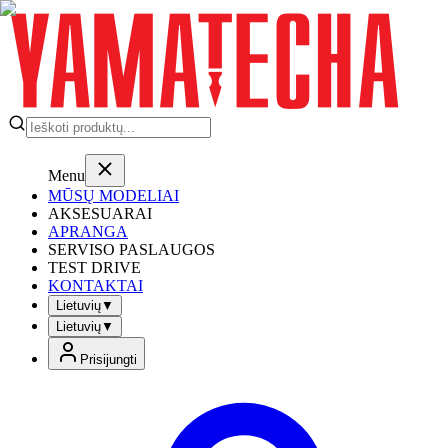
Menu
MŪSŲ MODELIAI
AKSESUARAI
APRANGA
SERVISO PASLAUGOS
TEST DRIVE
KONTAKTAI
Lietuvių
▼
Lietuvių
▼
Prisijungti