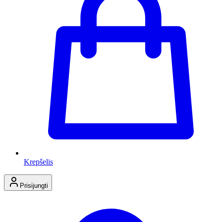
Krepšelis
Prisijungti