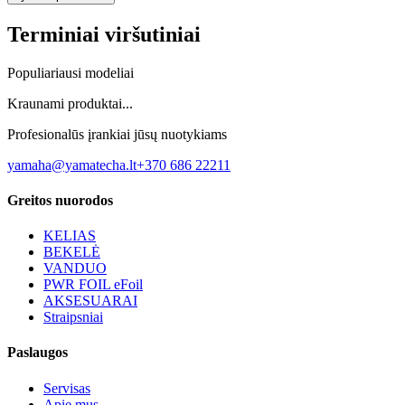
Terminiai viršutiniai
Populiariausi modeliai
Kraunami produktai...
Profesionalūs įrankiai jūsų nuotykiams
yamaha@yamatecha.lt
+370 686 22211
Greitos nuorodos
KELIAS
BEKELĖ
VANDUO
PWR FOIL eFoil
AKSESUARAI
Straipsniai
Paslaugos
Servisas
Apie mus