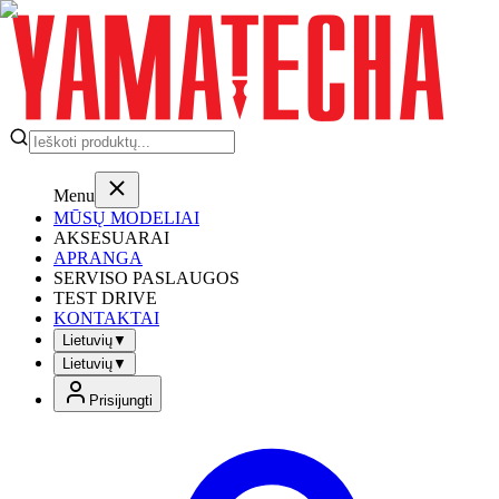
Menu
MŪSŲ MODELIAI
AKSESUARAI
APRANGA
SERVISO PASLAUGOS
TEST DRIVE
KONTAKTAI
Lietuvių
▼
Lietuvių
▼
Prisijungti