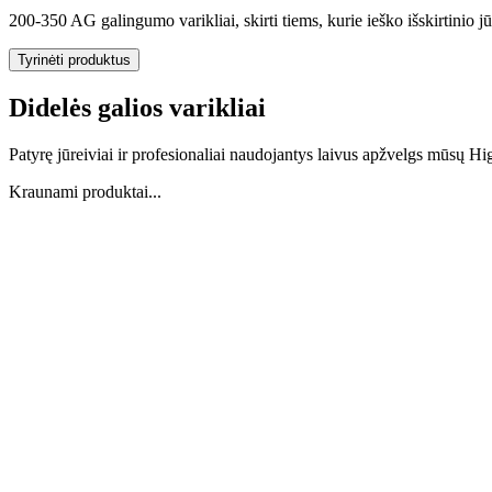
200-350 AG galingumo varikliai, skirti tiems, kurie ieško išskirtinio j
Tyrinėti produktus
Didelės galios varikliai
Patyrę jūreiviai ir profesionaliai naudojantys laivus apžvelgs mūsų Hi
Kraunami produktai...