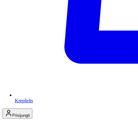
Krepšelis
Prisijungti