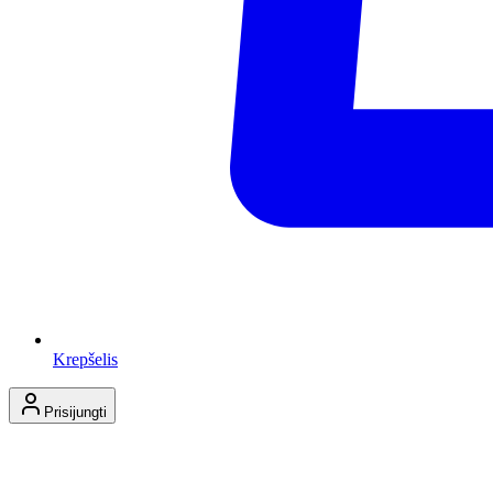
Krepšelis
Prisijungti