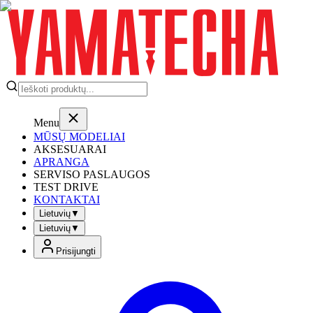
Menu
MŪSŲ MODELIAI
AKSESUARAI
APRANGA
SERVISO PASLAUGOS
TEST DRIVE
KONTAKTAI
Lietuvių
▼
Lietuvių
▼
Prisijungti