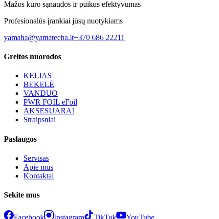
Mažos kuro sąnaudos ir puikus efektyvumas
Profesionalūs įrankiai jūsų nuotykiams
yamaha@yamatecha.lt
+370 686 22211
Greitos nuorodos
KELIAS
BEKELĖ
VANDUO
PWR FOIL eFoil
AKSESUARAI
Straipsniai
Paslaugos
Servisas
Apie mus
Kontaktai
Sekite mus
Facebook
Instagram
TikTok
YouTube