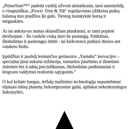
„PrimeStart™“ padeda variklį užvesti akimirksniu, tarsi automobilį,
o visapusiškas „Power Trim & Tilt“ reguliavimas užtikrina puikų
balansą nuo pradžios iki galo. Tiesiog nustatykite kursą ir
mėgaukitės.
Ar tai ankstyvas startas sklandžiam plaukimui, ar rami popietė
dreifuojant – šis variklis viską daro be pastangų. Patikimas,
ištobulintas ir pasirengęs dirbti - tai kiekvienos puikios dienos ant
vandens širdis.
Įspūdžius ir jaudulį lemiančios geriausios „Yamaha“ inovacijos –
specialiai jūrai sukurta inžinerija, sumanios įsiurbimo ir išmetimo
sistemos bei 4 taktų preciziškumas, ištobulintas patikimumui ir
lengvam valdymui realiomis sąlygomis.“
O kol keliate bangas, teršalų mažinimo technologija nepastebimai
rūpinasi mūsų planeta; bekompromisė galia, aplinkai nekenksmingos
linksmybės.