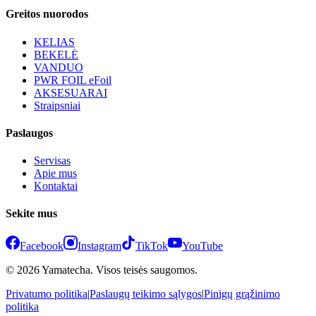
Greitos nuorodos
KELIAS
BEKELĖ
VANDUO
PWR FOIL eFoil
AKSESUARAI
Straipsniai
Paslaugos
Servisas
Apie mus
Kontaktai
Sekite mus
Facebook
Instagram
TikTok
YouTube
© 2026 Yamatecha. Visos teisės saugomos.
Privatumo politika
|
Paslaugų teikimo sąlygos
|
Pinigų grąžinimo
politika