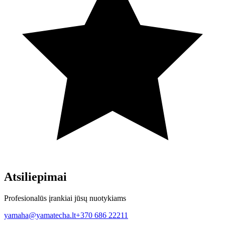
Atsiliepimai
Profesionalūs įrankiai jūsų nuotykiams
yamaha@yamatecha.lt
+370 686 22211