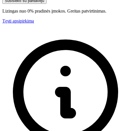
Susisiekti su pardavėju
Lizingas nuo 0% pradinės įmokos. Greitas patvirtinimas.
Tęsti apsipirkimą