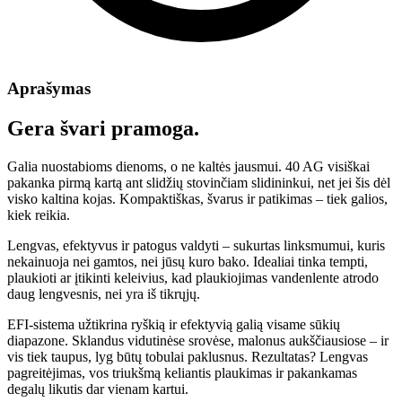
Aprašymas
Gera švari pramoga.
Galia nuostabioms dienoms, o ne kaltės jausmui. 40 AG visiškai
pakanka pirmą kartą ant slidžių stovinčiam slidininkui, net jei šis dėl
visko kaltina kojas. Kompaktiškas, švarus ir patikimas – tiek galios,
kiek reikia.
Lengvas, efektyvus ir patogus valdyti – sukurtas linksmumui, kuris
nekainuoja nei gamtos, nei jūsų kuro bako. Idealiai tinka tempti,
plaukioti ar įtikinti keleivius, kad plaukiojimas vandenlente atrodo
daug lengvesnis, nei yra iš tikrųjų.
EFI-sistema užtikrina ryškią ir efektyvią galią visame sūkių
diapazone. Sklandus vidutinėse srovėse, malonus aukščiausiose – ir
vis tiek taupus, lyg būtų tobulai paklusnus. Rezultatas? Lengvas
pagreitėjimas, vos triukšmą keliantis plaukimas ir pakankamas
degalų likutis dar vienam kartui.