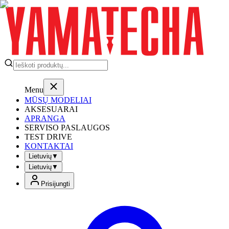
Menu
MŪSŲ MODELIAI
AKSESUARAI
APRANGA
SERVISO PASLAUGOS
TEST DRIVE
KONTAKTAI
Lietuvių
▼
Lietuvių
▼
Prisijungti