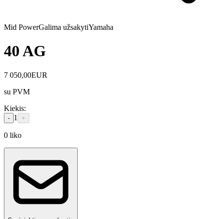
Mid Power
Galima užsakyti
Yamaha
40 AG
7 050,00
EUR
su PVM
Kiekis
:
1
-
+
0
liko