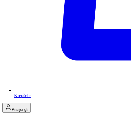
Krepšelis
Prisijungti