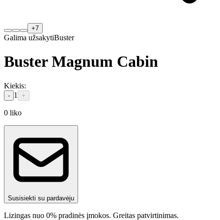
+
7
Galima užsakyti
Buster
Buster Magnum Cabin
Kiekis
:
1
-
+
0
liko
Susisiekti su pardavėju
Lizingas nuo 0% pradinės įmokos. Greitas patvirtinimas.