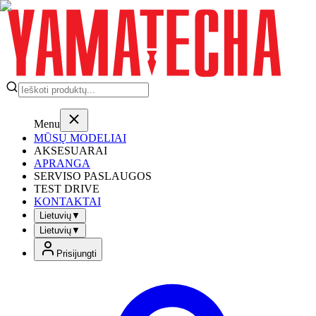
Menu
MŪSŲ MODELIAI
AKSESUARAI
APRANGA
SERVISO PASLAUGOS
TEST DRIVE
KONTAKTAI
Lietuvių
▼
Lietuvių
▼
Prisijungti