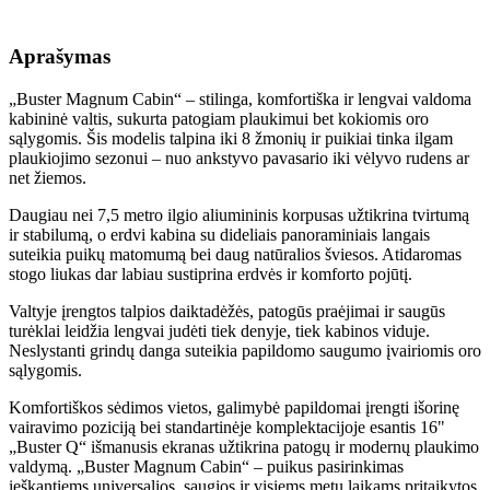
Aprašymas
„Buster Magnum Cabin“ – stilinga, komfortiška ir lengvai valdoma
kabininė valtis, sukurta patogiam plaukimui bet kokiomis oro
sąlygomis. Šis modelis talpina iki 8 žmonių ir puikiai tinka ilgam
plaukiojimo sezonui – nuo ankstyvo pavasario iki vėlyvo rudens ar
net žiemos.
Daugiau nei 7,5 metro ilgio aliumininis korpusas užtikrina tvirtumą
ir stabilumą, o erdvi kabina su dideliais panoraminiais langais
suteikia puikų matomumą bei daug natūralios šviesos. Atidaromas
stogo liukas dar labiau sustiprina erdvės ir komforto pojūtį.
Valtyje įrengtos talpios daiktadėžės, patogūs praėjimai ir saugūs
turėklai leidžia lengvai judėti tiek denyje, tiek kabinos viduje.
Neslystanti grindų danga suteikia papildomo saugumo įvairiomis oro
sąlygomis.
Komfortiškos sėdimos vietos, galimybė papildomai įrengti išorinę
vairavimo poziciją bei standartinėje komplektacijoje esantis 16"
„Buster Q“ išmanusis ekranas užtikrina patogų ir modernų plaukimo
valdymą. „Buster Magnum Cabin“ – puikus pasirinkimas
ieškantiems universalios, saugios ir visiems metų laikams pritaikytos