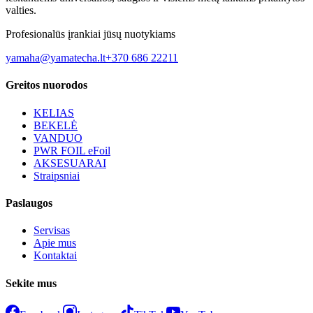
valties.
Profesionalūs įrankiai jūsų nuotykiams
yamaha@yamatecha.lt
+370 686 22211
Greitos nuorodos
KELIAS
BEKELĖ
VANDUO
PWR FOIL eFoil
AKSESUARAI
Straipsniai
Paslaugos
Servisas
Apie mus
Kontaktai
Sekite mus