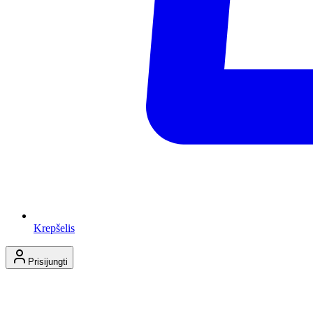
Krepšelis
Prisijungti