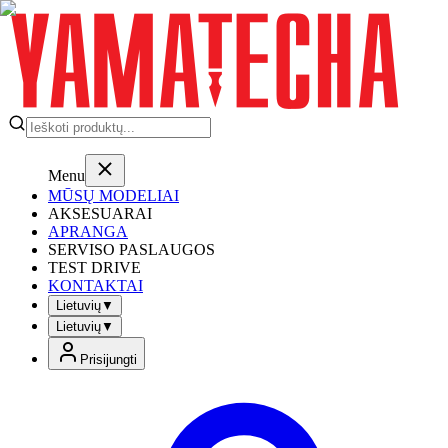
Menu
MŪSŲ MODELIAI
AKSESUARAI
APRANGA
SERVISO PASLAUGOS
TEST DRIVE
KONTAKTAI
Lietuvių
▼
Lietuvių
▼
Prisijungti