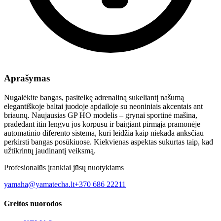
Aprašymas
Nugalėkite bangas, pasitelkę adrenaliną sukeliantį našumą
elegantiškoje baltai juodoje apdailoje su neoniniais akcentais ant
briaunų. Naujausias GP HO modelis – grynai sportinė mašina,
pradedant itin lengvu jos korpusu ir baigiant pirmąja pramonėje
automatinio diferento sistema, kuri leidžia kaip niekada anksčiau
perkirsti bangas posūkiuose. Kiekvienas aspektas sukurtas taip, kad
užtikrintų jaudinantį veiksmą.
Profesionalūs įrankiai jūsų nuotykiams
yamaha@yamatecha.lt
+370 686 22211
Greitos nuorodos