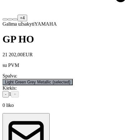
+
4
Galima užsakyti
YAMAHA
GP HO
21 202,00
EUR
su PVM
Spalva
:
Light Green Grey Metallic
(selected)
Kiekis
:
1
-
+
0
liko