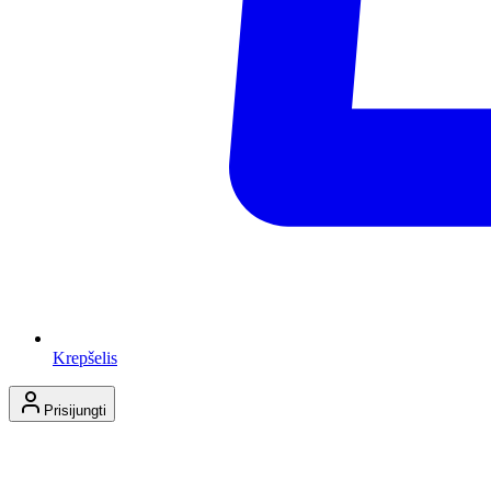
Krepšelis
Prisijungti