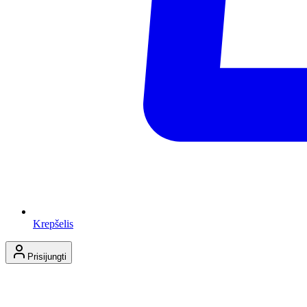
Krepšelis
Prisijungti