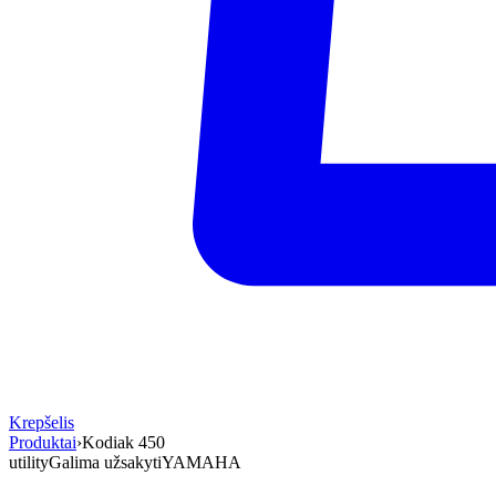
Krepšelis
Produktai
›
Kodiak 450
utility
Galima užsakyti
YAMAHA