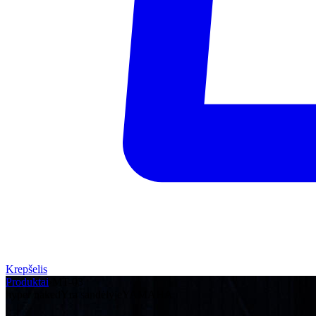
Krepšelis
Produktai
›
MT-03
hyper naked
Yra sandėlyje
YAMAHA