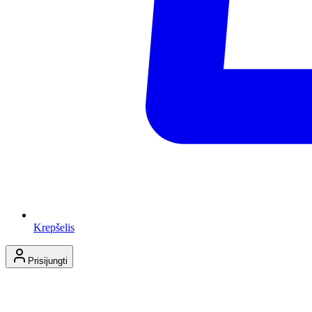
Krepšelis
Prisijungti