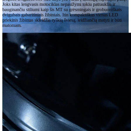
Joks kitas lengvasis motociklas nepasižymi tokiu patraukliu ir
bauginančiu stiliumi kaip šis MT su grėsmingais ir grobuoniškais
dvigubais gabaritiniais žibintais. Itin kompaktiškas vienas LED
priekinis žibintas skleidžia ryškią šviesą, leidžiančią matyti ir būti
matomam.