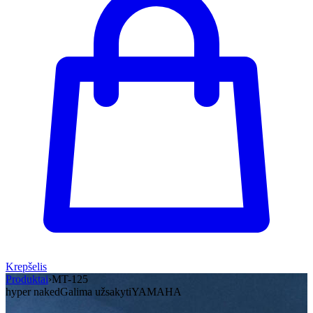
Krepšelis
Produktai
›
MT-125
hyper naked
Galima užsakyti
YAMAHA