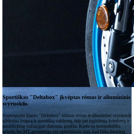
Sportiškas "Deltabox" įkvėptas rėmas ir aliumininis
svyruoklis
Supersporto klasės "Deltabox" stiliaus rėmas ir aliumininė svyruoklė
užtikrina lengvą ir sportišką valdymą, taip pat įspūdingą komfortą ir
pasitikėjimą važiuojant didesniu greičiu. Kartu su kompaktišku
kėbulu šio MT geometrija yra optimizuota taip, kad būtų pasiekta