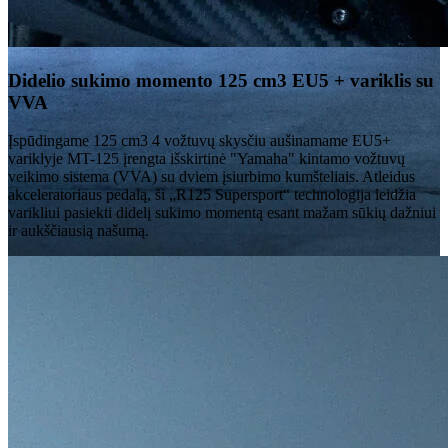
Didelio sukimo momento 125 cm3 EU5 + variklis su
VVA
Įspūdingame 125 cm3 4 vožtuvų skysčiu aušinamame EU5+
variklyje MT-125 įrengta išskirtinė "Yamaha" kintamo vožtuvų
veikimo sistema (VVA) su dviem įsiurbimo kumšteliais. Atleidus
akceleratoriaus pedalą, ši „R125 Supersport“ technologija leidžia
varikliui pasiekti didelį sukimo momentą esant mažam sūkių dažniui
ir aukščiausią našumą.