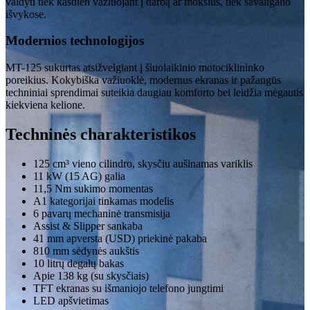
valdyti tiek kasdien važiuojant į darbą ar mokslus, tiek savaitgalio
išvykose.
Modernios technologijos
MT-125 sukurtas atsižvelgiant į šiuolaikinio motociklininko
poreikius. Kokybiška važiuoklė, modernus ekranas ir pažangūs
techniniai sprendimai suteikia daugiau komforto bei leidžia mėgautis
kiekviena kelione.
Techninės charakteristikos
125 cm³ vieno cilindro, skysčiu aušinamas variklis
11 kW (15 AG) galia
11,5 Nm sukimo momentas
A1 kategorijai tinkamas modelis
6 pavarų mechaninė transmisija
Assist & Slipper sankaba
41 mm apversta (USD) priekinė pakaba
810 mm sėdynės aukštis
10 litrų degalų bakas
Apie 138 kg (su skysčiais)
TFT ekranas su išmaniojo telefono jungtimi
LED apšvietimas