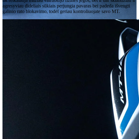
tik reikalauja mažiau vairuotojo fizinės jėgos, bet ir dar sklandžiau ir
agresyviau dideliais sūkiais perjungia pavaras bei padeda išvengti
galinio rato blokavimo, todėl geriau kontroliuojate savo MT.