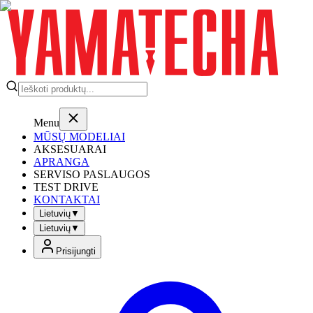
Menu
MŪSŲ MODELIAI
AKSESUARAI
APRANGA
SERVISO PASLAUGOS
TEST DRIVE
KONTAKTAI
Lietuvių
▼
Lietuvių
▼
Prisijungti