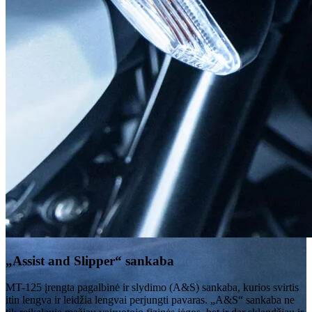
„Assist and Slipper“ sankaba
MT-125 įrengta pagalbinė ir slydimo (A&S) sankaba, kurios svirtis
itin lengva ir leidžia lengvai perjungti pavaras. „A&S“ sankaba ne