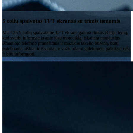
5 colių spalvotas TFT ekranas su trimis temomis
MT-125 5 colių spalvotame TFT ekrane galima rinktis iš trijų temų,
kad svarbi informacija apie jūsų motociklą, įskaitant naujausius
išmaniojo telefono pranešimus ir muzikos takelio būseną, būtų
pateikiama aiškiai ir išsamiai, o važiuodami galėtumėte palaikyti ryšį
ir būti informuoti.