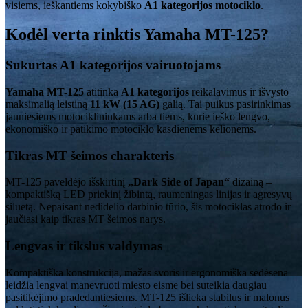
visiems, ieškantiems kokybiško
A1 kategorijos motociklo
.
Kodėl verta rinktis Yamaha MT-125?
Sukurtas A1 kategorijos vairuotojams
Yamaha MT-125
atitinka
A1 kategorijos
reikalavimus ir išvysto
maksimalią leistiną
11 kW (15 AG)
galią. Tai puikus pasirinkimas
jauniesiems motociklininkams arba tiems, kurie ieško lengvo,
ekonomiško ir patikimo motociklo kasdienėms kelionėms.
Tikras MT šeimos charakteris
MT-125 paveldėjo išskirtinį
„Dark Side of Japan“
dizainą –
kompaktišką LED priekinį žibintą, raumeningas linijas ir agresyvų
siluetą. Nepaisant nedidelio darbinio tūrio, šis motociklas atrodo ir
jaučiasi kaip tikras MT šeimos narys.
Lengvas ir tikslus valdymas
Kompaktiška konstrukcija, mažas svoris ir ergonomiška sėdėsena
leidžia lengvai manevruoti miesto eisme bei suteikia daugiau
pasitikėjimo pradedantiesiems. MT-125 išlieka stabilus ir malonus