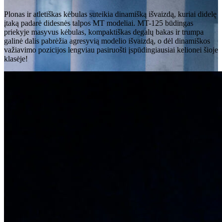
Plonas ir atletiškas kėbulas suteikia dinamišką išvaizdą, kuriai didelę
įtaką padarė didesnės talpos MT modeliai. MT-125 būdingas
priekyje masyvus kėbulas, kompaktiškas degalų bakas ir trumpa
galinė dalis pabrėžia agresyvią modelio išvaizdą, o dėl dinamiškos
važiavimo pozicijos lengviau pasiruošti įspūdingiausiai kelionei šioje
klasėje!