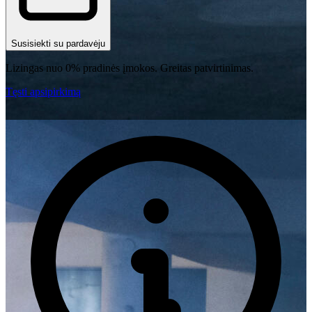
Susisiekti su pardavėju
Lizingas nuo 0% pradinės įmokos. Greitas patvirtinimas.
Tęsti apsipirkimą