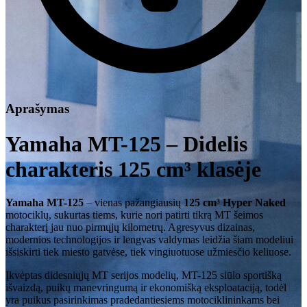
Aprašymas
Yamaha MT-125 – Didelis
charakteris 125 cm³ klasėje
Yamaha MT-125
– vienas pažangiausių
125 cm³ Hyper Naked
motociklų, sukurtas tiems, kurie nori patirti tikrą MT šeimos
charakterį jau nuo pirmųjų kilometrų. Agresyvus dizainas,
modernios technologijos ir lengvas valdymas leidžia šiam modeliui
išsiskirti tiek miesto gatvėse, tiek vingiuotuose užmiesčio keliuose.
Įkvėptas didesniųjų MT serijos modelių, MT-125 siūlo sportišką
išvaizdą, puikų manevringumą ir ekonomišką eksploataciją, todėl
yra puikus pasirinkimas pradedantiesiems motociklininkams bei