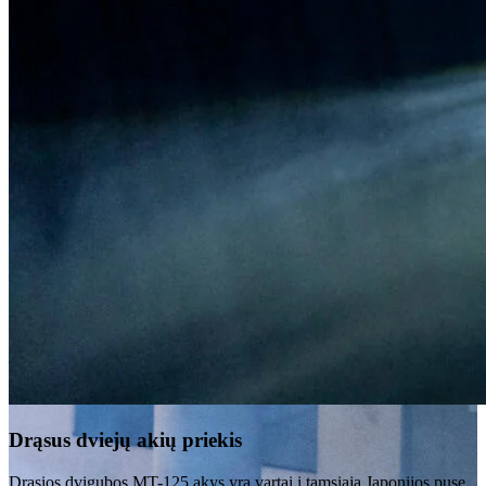
Drąsus dviejų akių priekis
Drąsios dvigubos MT-125 akys yra vartai į tamsiąją Japonijos pusę.