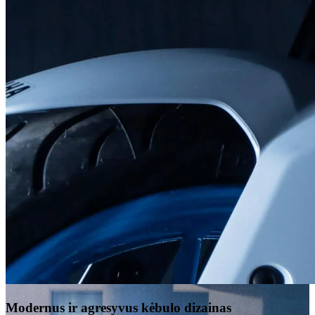
Modernus ir agresyvus kėbulo dizainas