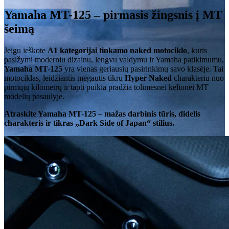
Yamaha MT-125 – pirmasis žingsnis į MT
šeimą
Jeigu ieškote
A1 kategorijai tinkamo naked motociklo
, kuris
pasižymi moderniu dizainu, lengvu valdymu ir Yamaha patikimumu,
Yamaha MT-125
yra vienas geriausių pasirinkimų savo klasėje. Tai
motociklas, leidžiantis mėgautis tikru
Hyper Naked
charakteriu nuo
pirmųjų kilometrų ir tapti puikia pradžia tolimesnei kelionei MT
modelių pasaulyje.
Atraskite Yamaha MT-125 – mažas darbinis tūris, didelis
charakteris ir tikras „Dark Side of Japan“ stilius.