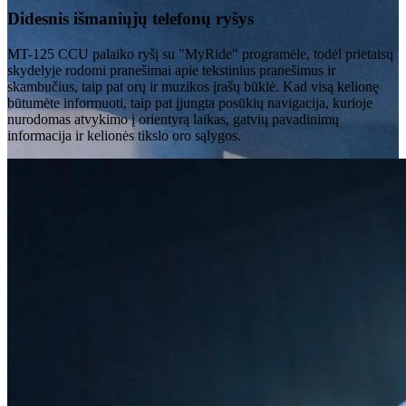
Didesnis išmaniųjų telefonų ryšys
MT-125 CCU palaiko ryšį su "MyRide" programėle, todėl prietaisų
skydelyje rodomi pranešimai apie tekstinius pranešimus ir
skambučius, taip pat orų ir muzikos įrašų būklė. Kad visą kelionę
būtumėte informuoti, taip pat įjungta posūkių navigacija, kurioje
nurodomas atvykimo į orientyrą laikas, gatvių pavadinimų
informacija ir kelionės tikslo oro sąlygos.