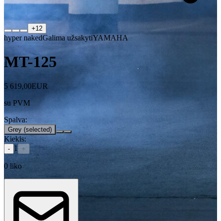
+
12
hyper naked
Galima užsakyti
YAMAHA
MT-125
5 619,00
EUR
su PVM
Spalva
:
Grey
(selected)
Kiekis
:
1
-
+
0
liko