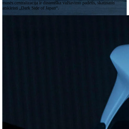
masės centralizacija ir dinamiška važiavimo padėtis, skatinanti
atskleisti „Dark Side of Japan“.