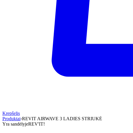
Krepšelis
Produktai
›
REVIT AIRWAVE 3 LADIES STRIUKĖ
Yra sandėlyje
REV'IT!