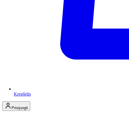
Krepšelis
Prisijungti