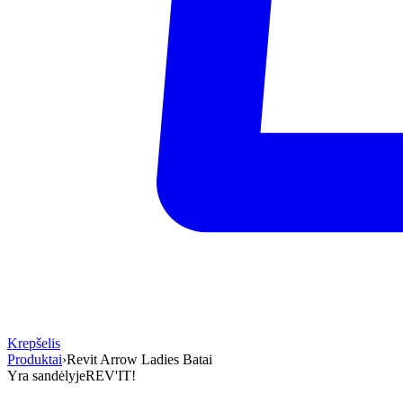
Krepšelis
Produktai
›
Revit Arrow Ladies Batai
Yra sandėlyje
REV'IT!