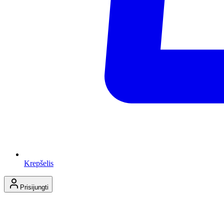
Krepšelis
Prisijungti