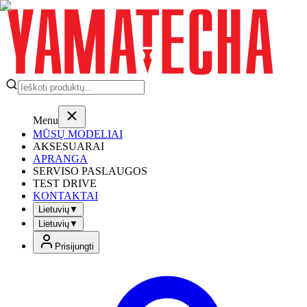
Menu
MŪSŲ MODELIAI
AKSESUARAI
APRANGA
SERVISO PASLAUGOS
TEST DRIVE
KONTAKTAI
Lietuvių
▼
Lietuvių
▼
Prisijungti