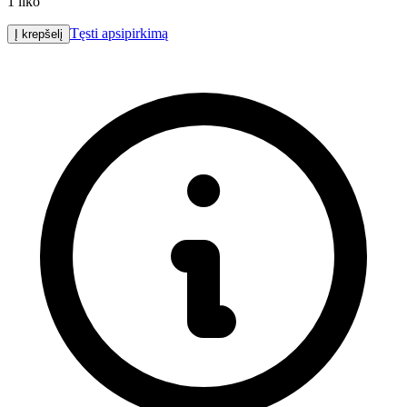
1
liko
Tęsti apsipirkimą
Į krepšelį