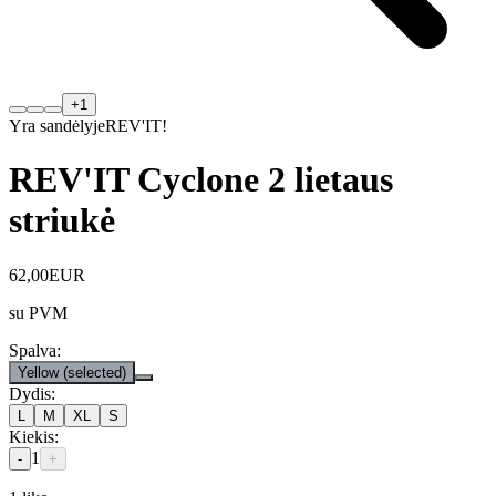
+
1
Yra sandėlyje
REV'IT!
REV'IT Cyclone 2 lietaus
striukė
62,00
EUR
su PVM
Spalva
:
Yellow
(selected)
Dydis
:
L
M
XL
S
Kiekis
:
1
-
+