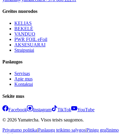
Greitos nuorodos
KELIAS
BEKELĖ
VANDUO
PWR FOIL eFoil
AKSESUARAI
Straipsniai
Paslaugos
Servisas
Apie mus
Kontaktai
Sekite mus
Facebook
Instagram
TikTok
YouTube
© 2026 Yamatecha. Visos teisės saugomos.
Privatumo politika
|
Paslaugų teikimo sąlygos
|
Pinigų grąžinimo