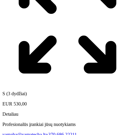
S (3 dydžiai)
EUR
530,00
Detaliau
Profesionalūs įrankiai jūsų nuotykiams
yamaha@yamatecha.lt
+370 686 22211