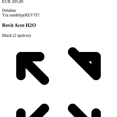
EUR
205,00
Detaliau
Yra sandėlyje
REV'IT!
Revit Acre H2O
Black (2 spalvos)