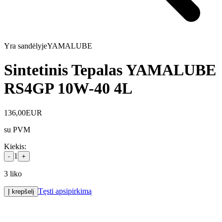
Yra sandėlyje
YAMALUBE
Sintetinis Tepalas YAMALUBE
RS4GP 10W-40 4L
136,00
EUR
su PVM
Kiekis
:
1
-
+
3
liko
Tęsti apsipirkimą
Į krepšelį