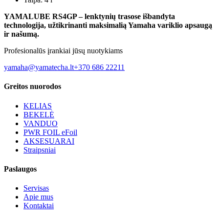
YAMALUBE RS4GP – lenktynių trasose išbandyta
technologija, užtikrinanti maksimalią Yamaha variklio apsaugą
ir našumą.
Profesionalūs įrankiai jūsų nuotykiams
yamaha@yamatecha.lt
+370 686 22211
Greitos nuorodos
KELIAS
BEKELĖ
VANDUO
PWR FOIL eFoil
AKSESUARAI
Straipsniai
Paslaugos
Servisas
Apie mus
Kontaktai