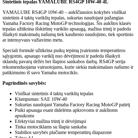
Sintetinis tepalas YAMALUBE RS4GP 10W-40 4L
YAMALUBE RS4GP 10W-40 – aukščiausios kokybės visiškai
sintetinis 4 taktų variklių tepalas, sukurtas naudojant pažangias
Yamaha Factory Racing MotoGP technologijas. Šis aukštos klasės
tepalas užtikrina išskirtinę variklio apsaugą, mažina trintį ir padeda
išlaikyti maksimalų našumą tiek kasdienio naudojimo, tiek sportinio
ar intensyvaus važiavimo metu.
Speciali formulė užtikrina puikų tepimą įvairiomis temperatūros
sąlygomis, apsaugo variklį nuo dėvėjimosi ir padeda išlaikyti
sklandų pavarų dėžės bei šlapios sankabos darbą. RS4GP serija
rekomenduojama vairuotojams, kurie siekia maksimalaus našumo ir
patikimumo iš savo Yamaha motociklo.
Pagrindinės savybės:
Visiškai sintetinis 4 taktų variklių tepalas
Klampumas: SAE 10W-40
Sukurtas naudojant Yamaha Factory Racing MotoGP patirtį
Puiki apsauga esant didelėms apkrovoms ir aukštoms
apsukoms
Efektyviai mažina trintį ir dėvėjimąsi
Tinka motociklams su šlapia sankaba
Stabilios savybės plačiame temperatūrų diapazone
Talpa: 4 l