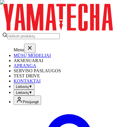
Menu
MŪSŲ MODELIAI
AKSESUARAI
APRANGA
SERVISO PASLAUGOS
TEST DRIVE
KONTAKTAI
Lietuvių
▼
Lietuvių
▼
Prisijungti