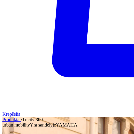
Krepšelis
Produktai
›
Tricity 300
urban mobility
Yra sandėlyje
YAMAHA