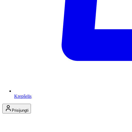
Krepšelis
Prisijungti