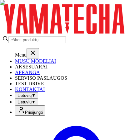
Menu
MŪSŲ MODELIAI
AKSESUARAI
APRANGA
SERVISO PASLAUGOS
TEST DRIVE
KONTAKTAI
Lietuvių
▼
Lietuvių
▼
Prisijungti