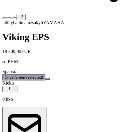
+
3
utility
Galima užsakyti
YAMAHA
Viking EPS
18 309,00
EUR
su PVM
Spalva
:
Olive Green
(selected)
Kiekis
:
1
-
+
0
liko