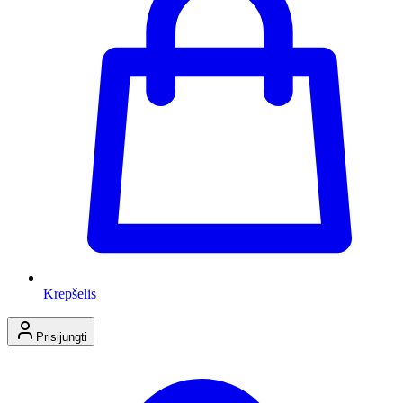
Krepšelis
Prisijungti