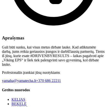
Aprašymas
Gali būti sunku, kai visus metus dirbate lauke. Kad atliktumėte
darbą, jums reikia geriausios įrangos ir darbščiausių partnerių. Tiems
iš jūsų, kurie esate #DRIVENBYRESULTS – laikas pagalvoti apie
„Viking EPS“ ir šiek tiek palengvinti savo gyvenimą, kol dirbate
lauke.
Profesionalūs įrankiai jūsų nuotykiams
yamaha@yamatecha.lt
+370 686 22211
Greitos nuorodos
KELIAS
BEKELĖ