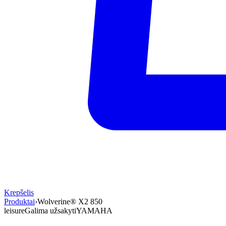
Krepšelis
Produktai
›
Wolverine® X2 850
leisure
Galima užsakyti
YAMAHA