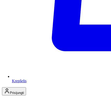
Krepšelis
Prisijungti