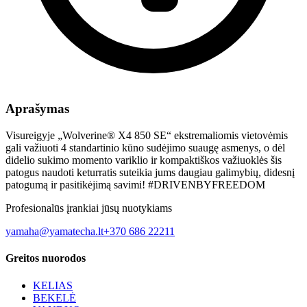
Aprašymas
Visureigyje „Wolverine® X4 850 SE“ ekstremaliomis vietovėmis
gali važiuoti 4 standartinio kūno sudėjimo suaugę asmenys, o dėl
didelio sukimo momento variklio ir kompaktiškos važiuoklės šis
patogus naudoti keturratis suteikia jums daugiau galimybių, didesnį
patogumą ir pasitikėjimą savimi! #DRIVENBYFREEDOM
Profesionalūs įrankiai jūsų nuotykiams
yamaha@yamatecha.lt
+370 686 22211
Greitos nuorodos
KELIAS
BEKELĖ