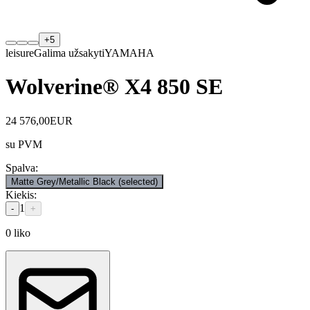
+
5
leisure
Galima užsakyti
YAMAHA
Wolverine® X4 850 SE
24 576,00
EUR
su PVM
Spalva
:
Matte Grey/Metallic Black
(selected)
Kiekis
:
1
-
+
0
liko