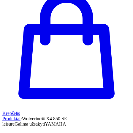
Krepšelis
Produktai
›
Wolverine® X4 850 SE
leisure
Galima užsakyti
YAMAHA