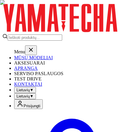
Menu
MŪSŲ MODELIAI
AKSESUARAI
APRANGA
SERVISO PASLAUGOS
TEST DRIVE
KONTAKTAI
Lietuvių
▼
Lietuvių
▼
Prisijungti