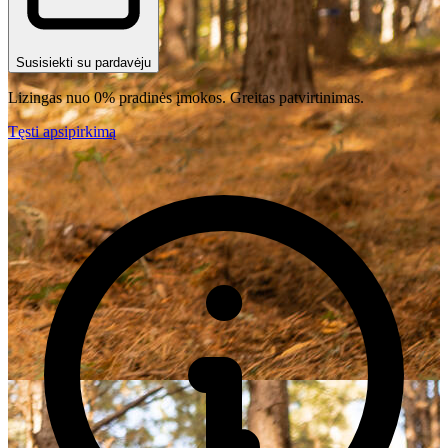
Susisiekti su pardavėju
Lizingas nuo 0% pradinės įmokos. Greitas patvirtinimas.
Tęsti apsipirkimą