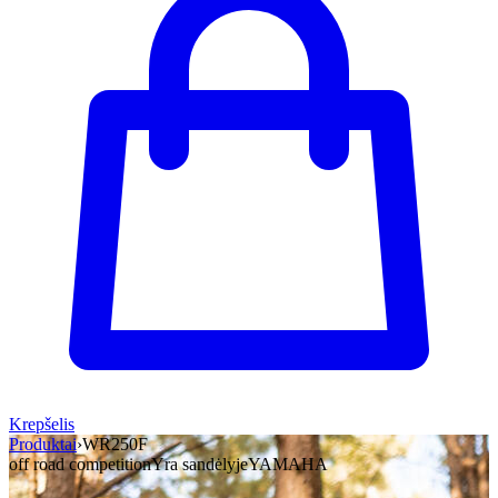
Krepšelis
Produktai
›
WR250F
off road competition
Yra sandėlyje
YAMAHA