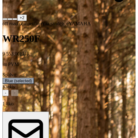
+
2
off road competition
Yra sandėlyje
YAMAHA
WR250F
9 553,00
EUR
su PVM
Spalva
:
Blue
(selected)
Kiekis
:
1
-
+
1
liko