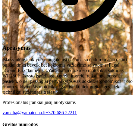
Aprašymas
Išlaisvinkite lenktynėse nugalėjusį našumą su enduro mašina, kuri
puikiai tinka beveik bet kokiomis važiavimo sąlygomis. Pagal
„Grand Prix“laimėjusį „Yamaha“ motokroso motociklą sukurtas
WR250F išvysto įspūdingą pagreitį ir greitį, reikalingą pergalei
pasiekti, o dėl pažangiai pertvarkytos važiuoklės, ergonomikos ir oro
srauto valdymo šis motociklas gali įveikti tiek greitaeiges, tiek
techniškai sudėtingas trasas
Profesionalūs įrankiai jūsų nuotykiams
yamaha@yamatecha.lt
+370 686 22211
Greitos nuorodos