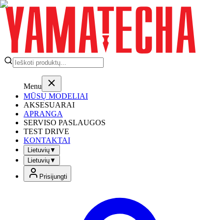
Menu
MŪSŲ MODELIAI
AKSESUARAI
APRANGA
SERVISO PASLAUGOS
TEST DRIVE
KONTAKTAI
Lietuvių
▼
Lietuvių
▼
Prisijungti