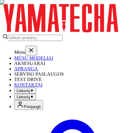
Menu
MŪSŲ MODELIAI
AKSESUARAI
APRANGA
SERVISO PASLAUGOS
TEST DRIVE
KONTAKTAI
Lietuvių
▼
Lietuvių
▼
Prisijungti