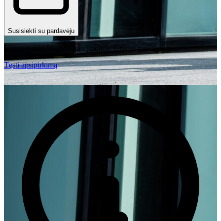
Susisiekti su pardavėju
Lizingas nuo 0% pradinės įmokos. Greitas patvirtinimas.
Tęsti apsipirkimą