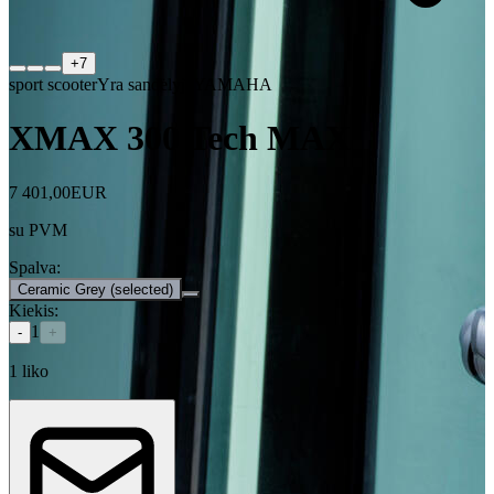
+
7
sport scooter
Yra sandėlyje
YAMAHA
XMAX 300 Tech MAX
7 401,00
EUR
su PVM
Spalva
:
Ceramic Grey
(selected)
Kiekis
:
1
-
+
1
liko