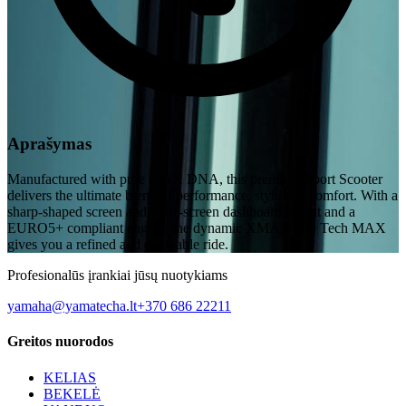
Aprašymas
Manufactured with pure MAX DNA, this premium Sport Scooter
delivers the ultimate blend of performance, style and comfort. With a
sharp-shaped screen and wide-screen dashboard layout and a
EURO5+ compliant engine, the dynamic XMAX 300 Tech MAX
gives you a refined and enjoyable ride.
Profesionalūs įrankiai jūsų nuotykiams
yamaha@yamatecha.lt
+370 686 22211
Greitos nuorodos
KELIAS
BEKELĖ