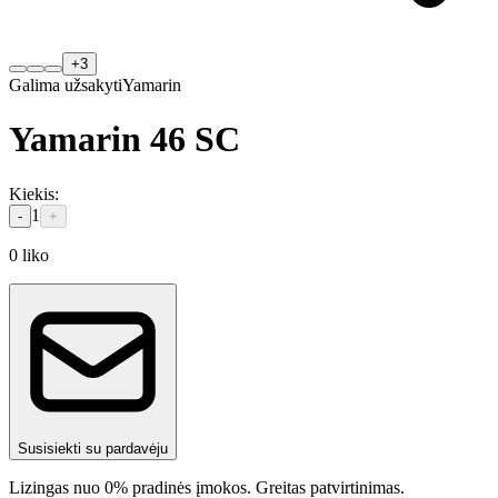
+
3
Galima užsakyti
Yamarin
Yamarin 46 SC
Kiekis
:
1
-
+
0
liko
Susisiekti su pardavėju
Lizingas nuo 0% pradinės įmokos. Greitas patvirtinimas.