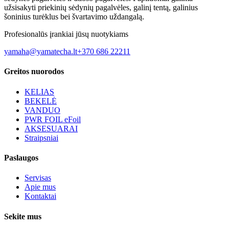
užsisakyti priekinių sėdynių pagalvėles, galinį tentą, galinius
šoninius turėklus bei švartavimo uždangalą.
Profesionalūs įrankiai jūsų nuotykiams
yamaha@yamatecha.lt
+370 686 22211
Greitos nuorodos
KELIAS
BEKELĖ
VANDUO
PWR FOIL eFoil
AKSESUARAI
Straipsniai
Paslaugos
Servisas
Apie mus
Kontaktai
Sekite mus