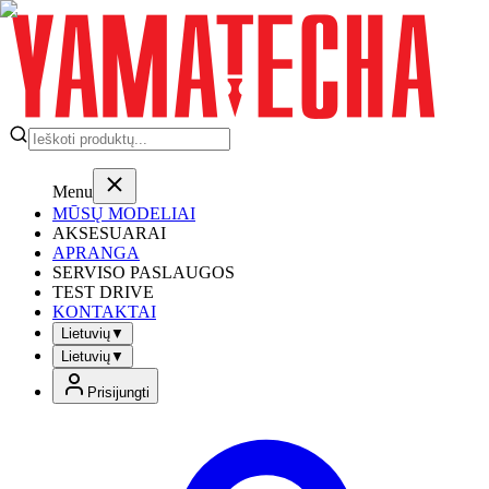
Menu
MŪSŲ MODELIAI
AKSESUARAI
APRANGA
SERVISO PASLAUGOS
TEST DRIVE
KONTAKTAI
Lietuvių
▼
Lietuvių
▼
Prisijungti