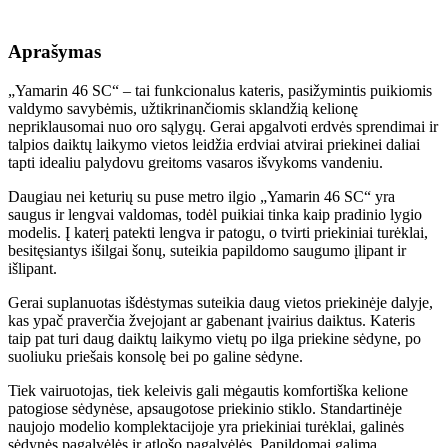
Aprašymas
„Yamarin 46 SC“ – tai funkcionalus kateris, pasižymintis puikiomis
valdymo savybėmis, užtikrinančiomis sklandžią kelionę
nepriklausomai nuo oro sąlygų. Gerai apgalvoti erdvės sprendimai ir
talpios daiktų laikymo vietos leidžia erdviai atvirai priekinei daliai
tapti idealiu palydovu greitoms vasaros išvykoms vandeniu.
Daugiau nei keturių su puse metro ilgio „Yamarin 46 SC“ yra
saugus ir lengvai valdomas, todėl puikiai tinka kaip pradinio lygio
modelis. Į katerį patekti lengva ir patogu, o tvirti priekiniai turėklai,
besitęsiantys išilgai šonų, suteikia papildomo saugumo įlipant ir
išlipant.
Gerai suplanuotas išdėstymas suteikia daug vietos priekinėje dalyje,
kas ypač praverčia žvejojant ar gabenant įvairius daiktus. Kateris
taip pat turi daug daiktų laikymo vietų po ilga priekine sėdyne, po
suoliuku priešais konsolę bei po galine sėdyne.
Tiek vairuotojas, tiek keleivis gali mėgautis komfortiška kelione
patogiose sėdynėse, apsaugotose priekinio stiklo. Standartinėje
naujojo modelio komplektacijoje yra priekiniai turėklai, galinės
sėdynės pagalvėlės ir atlošo pagalvėlės. Papildomai galima