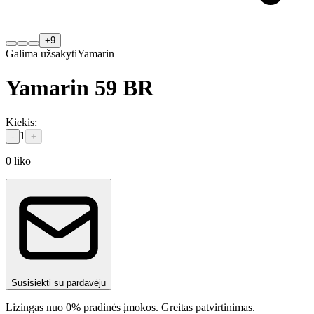
+
9
Galima užsakyti
Yamarin
Yamarin 59 BR
Kiekis
:
1
-
+
0
liko
Susisiekti su pardavėju
Lizingas nuo 0% pradinės įmokos. Greitas patvirtinimas.