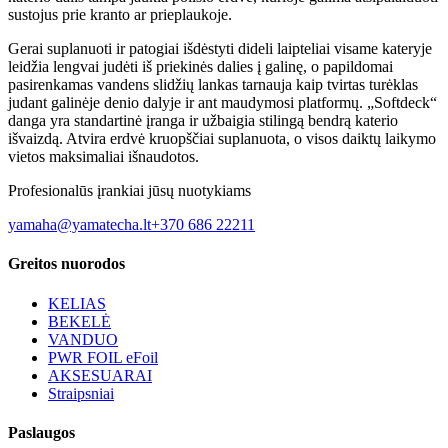
sustojus prie kranto ar prieplaukoje.
Gerai suplanuoti ir patogiai išdėstyti dideli laipteliai visame kateryje
leidžia lengvai judėti iš priekinės dalies į galinę, o papildomai
pasirenkamas vandens slidžių lankas tarnauja kaip tvirtas turėklas
judant galinėje denio dalyje ir ant maudymosi platformų. „Softdeck“
danga yra standartinė įranga ir užbaigia stilingą bendrą katerio
išvaizdą. Atvira erdvė kruopščiai suplanuota, o visos daiktų laikymo
vietos maksimaliai išnaudotos.
Profesionalūs įrankiai jūsų nuotykiams
yamaha@yamatecha.lt
+370 686 22211
Greitos nuorodos
KELIAS
BEKELĖ
VANDUO
PWR FOIL eFoil
AKSESUARAI
Straipsniai
Paslaugos