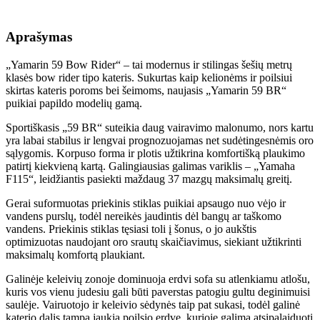
Aprašymas
„Yamarin 59 Bow Rider“ – tai modernus ir stilingas šešių metrų
klasės bow rider tipo kateris. Sukurtas kaip kelionėms ir poilsiui
skirtas kateris poroms bei šeimoms, naujasis „Yamarin 59 BR“
puikiai papildo modelių gamą.
Sportiškasis „59 BR“ suteikia daug vairavimo malonumo, nors kartu
yra labai stabilus ir lengvai prognozuojamas net sudėtingesnėmis oro
sąlygomis. Korpuso forma ir plotis užtikrina komfortišką plaukimo
patirtį kiekvieną kartą. Galingiausias galimas variklis – „Yamaha
F115“, leidžiantis pasiekti maždaug 37 mazgų maksimalų greitį.
Gerai suformuotas priekinis stiklas puikiai apsaugo nuo vėjo ir
vandens purslų, todėl nereikės jaudintis dėl bangų ar taškomo
vandens. Priekinis stiklas tęsiasi toli į šonus, o jo aukštis
optimizuotas naudojant oro srautų skaičiavimus, siekiant užtikrinti
maksimalų komfortą plaukiant.
Galinėje keleivių zonoje dominuoja erdvi sofa su atlenkiamu atlošu,
kuris vos vienu judesiu gali būti paverstas patogiu gultu deginimuisi
saulėje. Vairuotojo ir keleivio sėdynės taip pat sukasi, todėl galinė
katerio dalis tampa jaukia poilsio erdve, kurioje galima atsipalaiduoti