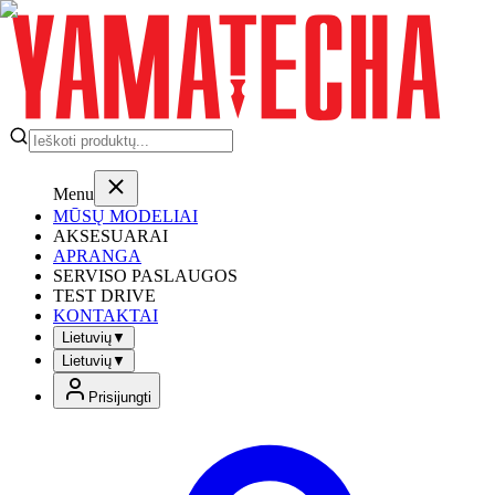
Menu
MŪSŲ MODELIAI
AKSESUARAI
APRANGA
SERVISO PASLAUGOS
TEST DRIVE
KONTAKTAI
Lietuvių
▼
Lietuvių
▼
Prisijungti